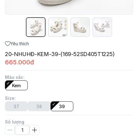
Yêu thích
20-NHUHĐ-KEM-39-(169-52SD405T1225)
665.000đ
Màu sắc
:
Kem
Size
:
37
38
39
Số lượng