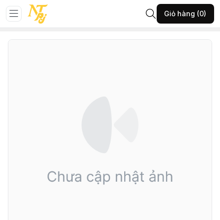
Trang chủ
GIÀY NỮ
Giày sandan
Giỏ hàng (0)
1002-TTA-KEM-38-(78612SD324T126)