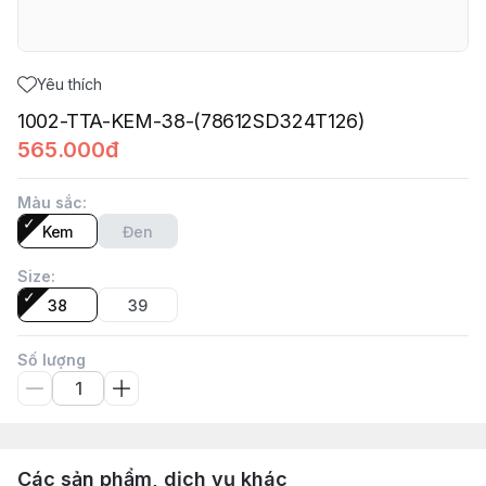
Yêu thích
1002-TTA-KEM-38-(78612SD324T126)
565.000đ
Màu sắc
:
Kem
Đen
Size
:
38
39
Số lượng
Các sản phẩm, dịch vụ khác