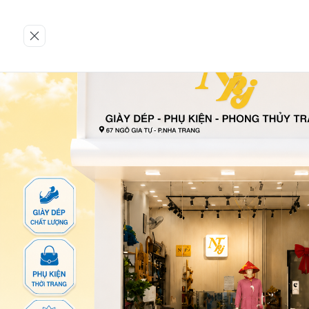
Trang chủ
GIÀY NỮ
Giày sandan
1-TTT-Đ