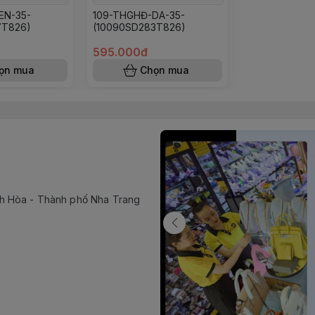
EN-35-
109-THGHĐ-DA-35-
7T826)
(10090SD283T826)
595.000đ
ọn mua
Chọn mua
h Hòa - Thành phố Nha Trang