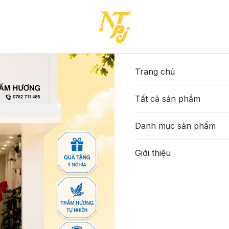
EN-38-(7721SD405T526)
1-TTT-ĐEN-38-(7721SD40
585.000đ
Trang chủ
Tất cả sản phẩm
Màu sắc
:
Nâu
Kem
Rêu
Đen
Danh mục sản phẩm
Size
:
Giới thiệu
34
35
36
37
Số lượng