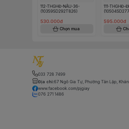
112-THGHĐ-NÂU-36-
111-THGHĐ-Đ
(10359SD292T826)
(10504SD27
530.000đ
595.000đ
Chọn mua
Ch
033 728 7499
Địa chỉ
:
67 Ngô Gia Tự, Phường Tân Lập, Khán
www.facebook.com/pjgiay
076 271 1486