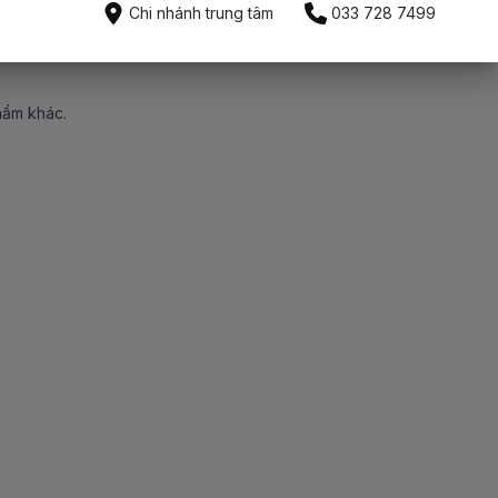
Chi nhánh trung tâm
033 728 7499
hẩm khác.