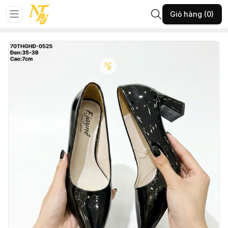
Trang chủ
GIÀY NỮ
Giày cao gót
Giỏ hàng (0)
70-THGHĐ-ĐEN-35-(10433BIT253T726)