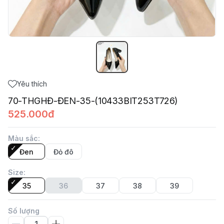
Yêu thích
70-THGHĐ-ĐEN-35-(10433BIT253T726)
525.000đ
Màu sắc
:
Đen
Đỏ đô
Size
:
35
36
37
38
39
Số lượng