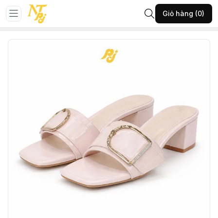
Trang chủ
GIÀY NỮ
Giày cao gót
Giỏ hàng (0)
7-THGHĐ-KEM-35-(10.194GUOC227T1225)