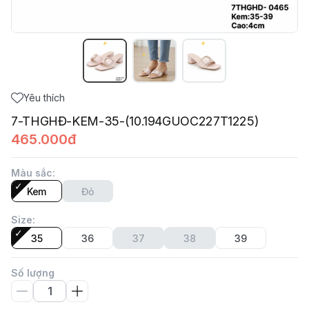
Yêu thích
7-THGHĐ-KEM-35-(10.194GUOC227T1225)
465.000đ
Màu sắc
:
Kem
Đỏ
Size
:
35
36
37
38
39
Số lượng