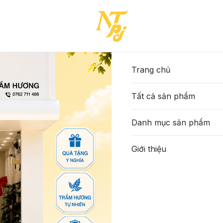
ĐEN-35-(7039BIT251T626)
13-DTT-ĐEN-35-(7039BIT
595.000đ
Trang chủ
Tất cả sản phẩm
Màu sắc
:
Đen
Danh mục sản phẩm
Size
:
Giới thiệu
35
36
37
38
Số lượng