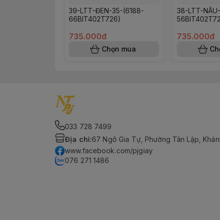
39-LTT-ĐEN-35-(6188-
38-LTT-NÂU-
66BIT402T726)
56BIT402T7
735.000đ
735.000đ
Chọn mua
Ch
033 728 7499
Địa chỉ
:
67 Ngô Gia Tự, Phường Tân Lập, Khán
www.facebook.com/pjgiay
076 271 1486