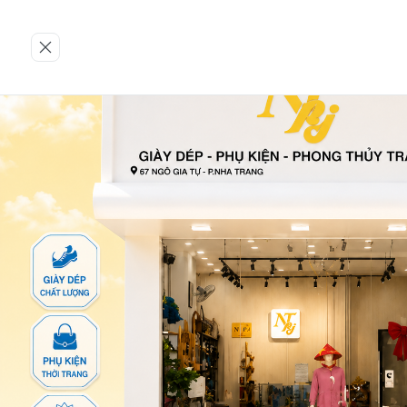
Trang chủ
GIÀY NỮ
Giày cao gót
13-DTT-