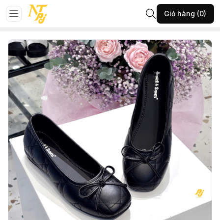
Trang chủ
GIÀY NỮ
Giày búp bê
Giỏ hàng (0)
1-NHUT-ĐEN-39-(9375-1BB232T626)