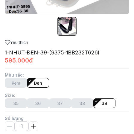
Yêu thích
1-NHUT-ĐEN-39-(9375-1BB232T626)
595.000đ
Màu sắc
:
Kem
Đen
Size
:
35
36
37
38
39
Số lượng