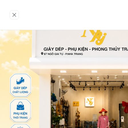
Trang chủ
GIÀY NỮ
Giày Boot
926-TTA-ĐE