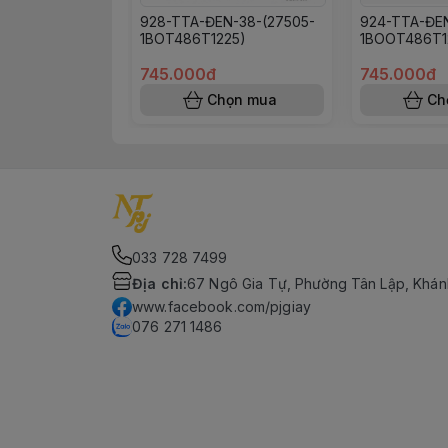
928-TTA-ĐEN-38-(27505-
924-TTA-ĐEN
1BOT486T1225)
1BOOT486T1
745.000đ
745.000đ
Chọn mua
Ch
033 728 7499
Địa chỉ
:
67 Ngô Gia Tự, Phường Tân Lập, Khán
www.facebook.com/pjgiay
076 271 1486