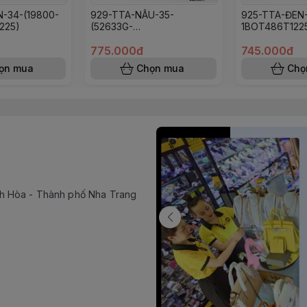
-34-(19800-
929-TTA-NÂU-35-
925-TTA-ĐEN-
225)
(52633G-
1BOT486T122
F03BOT508T1225)
775.000đ
745.000đ
ọn mua
Chọn mua
Chọ
h Hòa - Thành phố Nha Trang