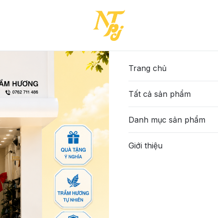
N-34-(27501-1BOT486T1225)
926-TTA-ĐEN-34-(27501-
745.000đ
Trang chủ
Tất cả sản phẩm
Màu sắc
:
Đen
Danh mục sản phẩm
Size
:
Giới thiệu
34
Số lượng