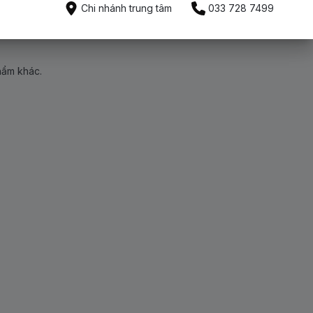
Chi nhánh trung tâm
033 728 7499
hẩm khác.