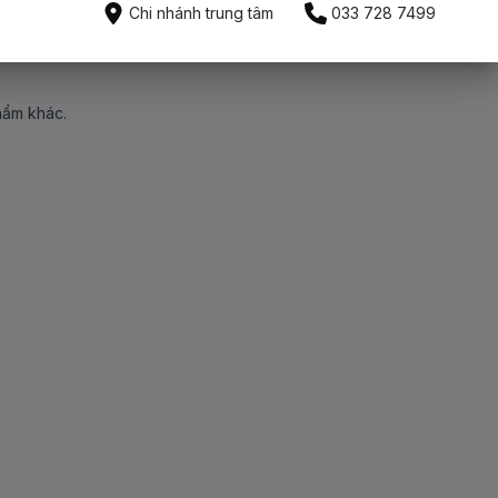
Chi nhánh trung tâm
033 728 7499
hẩm khác.