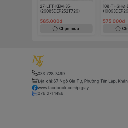
27-LTT-KEM-35-
108-THGHĐ-
(26085DEP252T726)
(10093DEP2
585.000đ
575.000đ
Chọn mua
Ch
033 728 7499
Địa chỉ
:
67 Ngô Gia Tự, Phường Tân Lập, Khán
www.facebook.com/pjgiay
076 271 1486