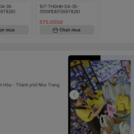
DA-35-
107-THGHĐ-DA-35-
69T826)
(10091DEP269T826)
575.000đ
ọn mua
Chọn mua
h Hòa - Thành phố Nha Trang