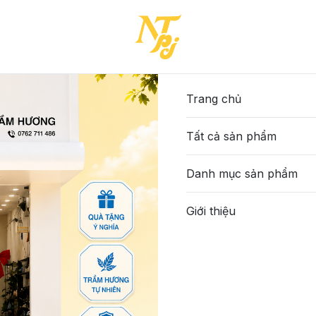
-(96205DEP400T1225)
943-TTA-ĐEN-36-(96205
695.000đ
Trang chủ
Tất cả sản phẩm
Màu sắc
:
Đen
Đồng
Danh mục sản phẩm
Size
:
Giới thiệu
36
37
38
Số lượng