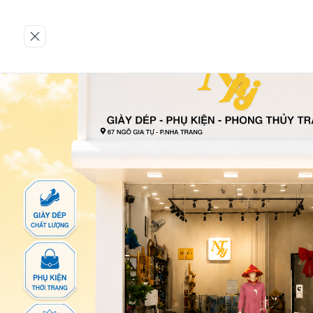
Trang chủ
GIÀY NỮ
Dép
943-TTA-ĐEN-36