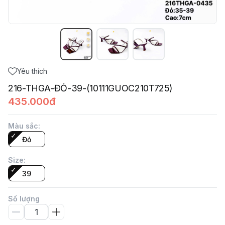
Yêu thích
216-THGA-ĐỎ-39-(10111GUOC210T725)
435.000đ
Màu sắc
:
Đỏ
Size
:
39
Số lượng