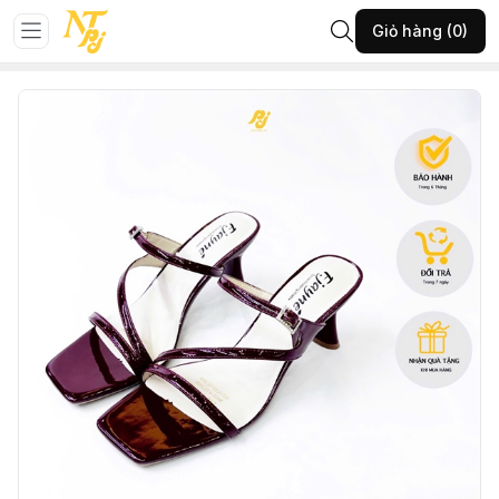
Trang chủ
GIÀY NỮ
Dép
Giỏ hàng (0)
216-THGA-ĐỎ-39-(10111GUOC210T725)