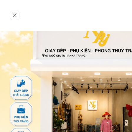
Trang chủ
GIÀY NỮ
Dép
13-TTT-KEM-37-