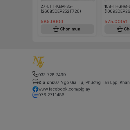
27-LTT-KEM-35-
108-THGHĐ-
(26085DEP252T726)
(10093DEP2
585.000đ
575.000đ
Chọn mua
Ch
033 728 7499
Địa chỉ
:
67 Ngô Gia Tự, Phường Tân Lập, Khán
www.facebook.com/pjgiay
076 271 1486