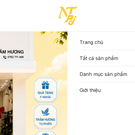
(5803-9DEP329T526)
13-TTT-KEM-37-(5803-9
595.000đ
Trang chủ
Tất cả sản phẩm
Màu sắc
:
Kem
Đen
Danh mục sản phẩm
Size
:
Giới thiệu
35
36
37
38
Số lượng