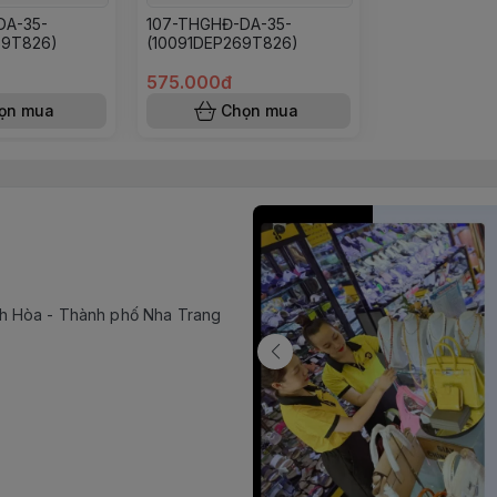
DA-35-
107-THGHĐ-DA-35-
69T826)
(10091DEP269T826)
575.000đ
ọn mua
Chọn mua
h Hòa - Thành phố Nha Trang