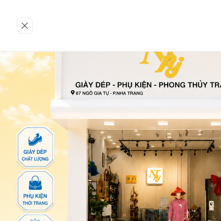
Trang chủ
CHARM BẠC S925
Charm lẻ
Chọn tiêu chí
Bộ lọc
Thương hiệu
MÀU S
Charm lẻ
3-CHARM-Đồng xu hoa mai-
42-ĐPT-ĐIẾU