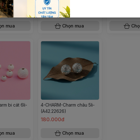
26)
phong thuỷ-(A130.22626)
(A97.22626)
390.000đ
160.000đ
ọn mua
Chọn mua
Chọ
m bi cát 6li-
4-CHARM-Charm châu 5li-
(A42.22626)
180.000đ
ọn mua
Chọn mua