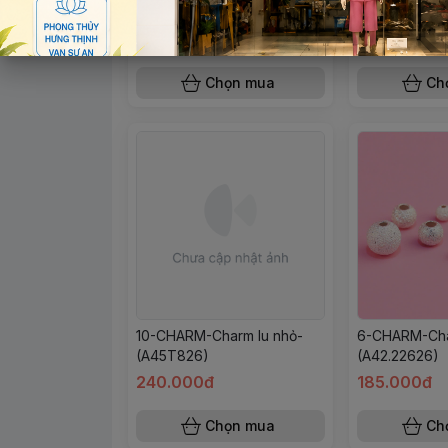
(A13.22626)
ngọc-(A94T7
40.000đ
355.000đ
Chọn mua
Ch
10-CHARM-Charm lu nhỏ-
6-CHARM-Char
(A45T826)
(A42.22626)
240.000đ
185.000đ
Chọn mua
Ch